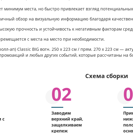
т минимум места, но быстро привлекает взгляд потенциальных
личный обзор на визуальную информацию благодаря качествен
ысокую прочность и устойчивость к негативным факторам сред
еремещается с места на место при необходимости.
(ролл-ап) Classic BIG вогн. 250 х 223 см / прям. 270 х 223 см — 
промоакций и любых других событий, которые рассчитаны на 
Схема сборки
02
Заводим
При
 с
верхний край,
ниж
защелкиваем
поло
крепеж
осн