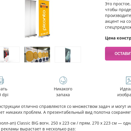
Это простое
чтобы проде
производите
акцент на с
спецпредло
Цена констр
ОСТАВИ
чать
Никакого
Идеа
0 dpi
запаха
изобр
струкции отлично справляются со множеством задач и могут ис
нет никаких проблем. А презентабельный вид полотна сохраняет
ролл-ап) Classic BIG вогн. 250 х 223 см / прям. 270 х 223 см — 
 рекламы вырастает в несколько раз: