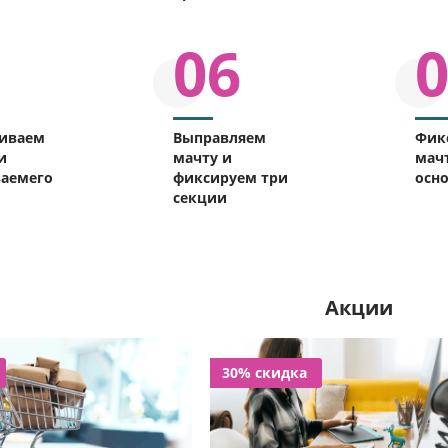
06
иваем
Выправляем
Фик
и
мачту и
мачт
ваемего
фиксируем три
осн
секции
Акции
30% скидка