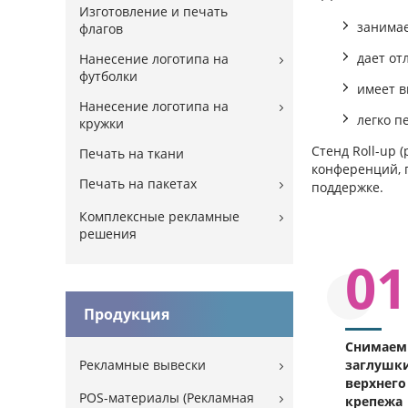
Изготовление и печать
занимае
флагов
дает от
Нанесение логотипа на
футболки
имеет в
Нанесение логотипа на
легко п
кружки
Стенд Roll-up 
Печать на ткани
конференций, 
Печать на пакетах
поддержке.
Комплексные рекламные
решения
01
Продукция
Снимаем
Рекламные вывески
заглушки
верхнего
POS-материалы (Рекламная
крепежа