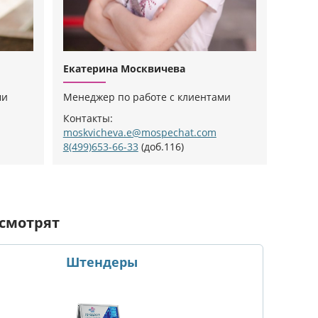
Екатерина Москвичева
ми
Менеджер по работе с клиентами
Контакты:
moskvicheva.e@mospechat.com
8(499)653-66-33
(доб.116)
 смотрят
Штендеры