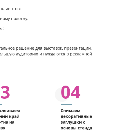
 клиентов;
ному полотну;
ы;
актуальное решение для выставок, презентаций,
большую аудиторию и нуждаются в рекламной
03
04
клеиваем
Снимаем
ний край
декоративные
тна на
заглушки с
ову
основы стенда