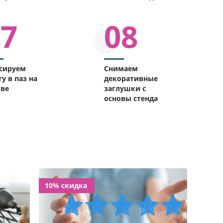
07
08
сируем
Снимаем
у в паз на
декоративные
ове
заглушки с
основы стенда
10% скидка