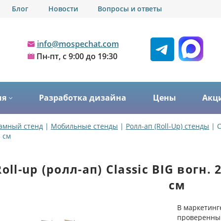
Блог
Новости
Вопросы и ответы
info@mospechat.com
Пн-пт, с 9:00 до 19:30
ия
Разработка дизайна
Цены
Акц
амный стенд
|
Мобильные стенды
|
Ролл-ап (Roll-Up) стенды
|
С
3 см
oll-up (ролл-ап) Classic BIG вогн. 2
см
В маркетинг
проверенный