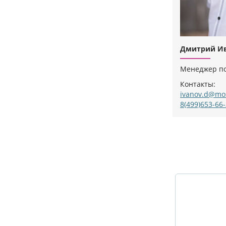
Дмитрий И
Менеджер по
Контакты:
ivanov.d@mo
8(499)653-66
X-баннеры